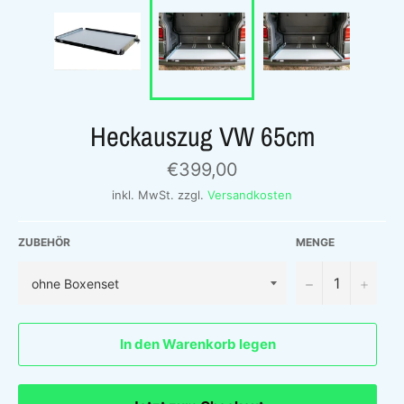
Heckauszug VW 65cm
Normaler
€399,00
Preis
inkl. MwSt. zzgl.
Versandkosten
ZUBEHÖR
MENGE
−
+
In den Warenkorb legen