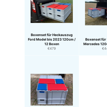
Boxenset für Heckauszug
Ford Model bis 2023 120cm /
Boxenset fü
12 Boxen
Mercedes 120
Normaler
Nor
€479
€4
Preis
Pre