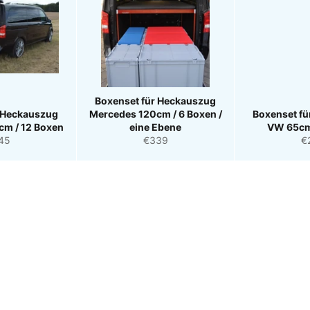
Boxenset für Heckauszug
r Heckauszug
Mercedes 120cm / 6 Boxen /
Boxenset f
cm / 12 Boxen
eine Ebene
VW 65cm
maler
Normaler
N
45
€339
€
is
Preis
Pr