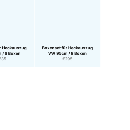
ür Heckauszug
Boxenset für Heckauszug
 / 6 Boxen
VW 95cm / 8 Boxen
ormaler
Normaler
235
€295
eis
Preis