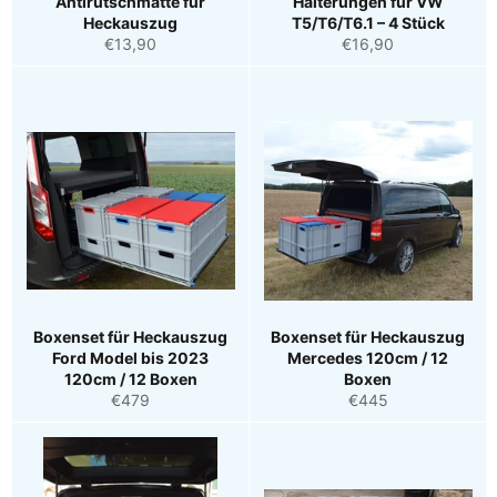
Antirutschmatte für
Halterungen für VW
Heckauszug
T5/T6/T6.1 – 4 Stück
Normaler
Normaler
€13,90
€16,90
Preis
Preis
Boxenset für Heckauszug
Boxenset für Heckauszug
Ford Model bis 2023
Mercedes 120cm / 12
120cm / 12 Boxen
Boxen
Normaler
Normaler
€479
€445
Preis
Preis