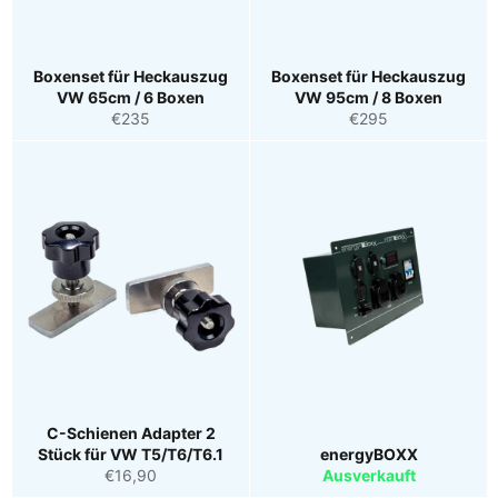
Boxenset für Heckauszug
Boxenset für Heckauszug
VW 65cm / 6 Boxen
VW 95cm / 8 Boxen
Normaler
Normaler
€235
€295
Preis
Preis
C-Schienen Adapter 2
Stück für VW T5/T6/T6.1
energyBOXX
Normaler
€16,90
Ausverkauft
Preis