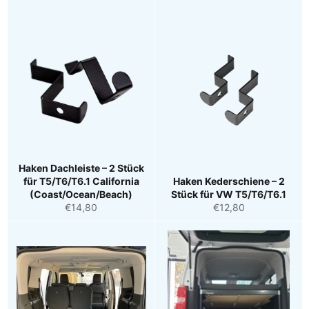
Haken Dachleiste – 2 Stück
für T5/T6/T6.1 California
Haken Kederschiene – 2
(Coast/Ocean/Beach)
Stück für VW T5/T6/T6.1
Normaler
Normaler
€14,80
€12,80
Preis
Preis