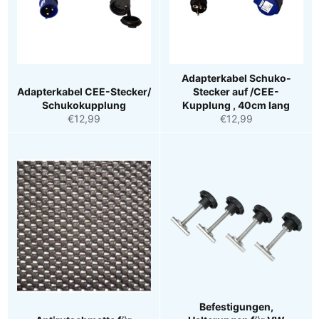
Adapterkabel Schuko-
Adapterkabel CEE-Stecker/
Stecker auf /CEE-
Schukokupplung
Kupplung , 40cm lang
Normaler
Normaler
€12,99
€12,99
Preis
Preis
Befestigungen,