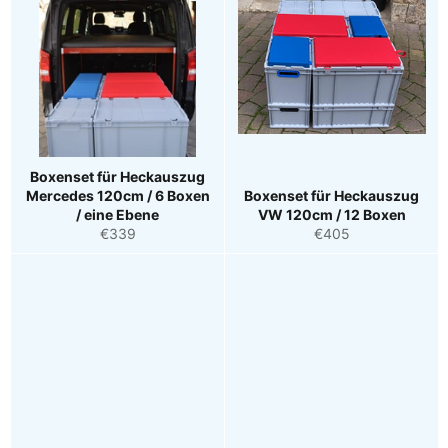
Boxenset für Heckauszug
Mercedes 120cm / 6 Boxen
Boxenset für Heckauszug
/ eine Ebene
VW 120cm / 12 Boxen
Normaler
Normaler
€339
€405
Preis
Preis