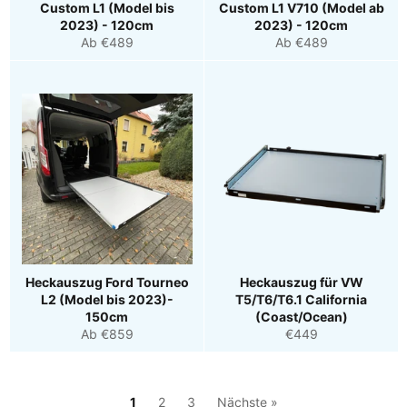
Custom L1 (Model bis
Custom L1 V710 (Model ab
2023) - 120cm
2023) - 120cm
Ab €489
Ab €489
Heckauszug Ford Tourneo
Heckauszug für VW
L2 (Model bis 2023)-
T5/T6/T6.1 California
150cm
(Coast/Ocean)
Normaler
Ab €859
€449
Preis
1
2
3
Nächste »