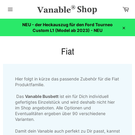
Direkt
Wa
zum
Inhalt
Seitennavigation
NEU - der Heckauszug für den Ford Tourneo
Custom L1 (Model ab 2023) - NEU
Schli
Fiat
Hier folgt in kürze das passende Zubehör für die Fiat
Produktfamilie.
Das
Vanable Busbett
ist ein für Dich individuell
gefertigtes Einzelstück und wird deshalb nicht hier
im Shop angeboten. Alle Optionen und
Eventualitäten ergeben über 90 verschiedene
Varianten.
Damit dein Vanable auch perfekt zu Dir passt, kannst