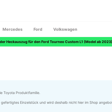
Mercedes
Ford
Volkswagen
 der Heckauszug für den Ford Tourneo Custom L1 (Model ab 2023)
ie Toyota Produktfamilie.
ell gefertigtes Einzelstück und wird deshalb nicht hier im Shop angeb