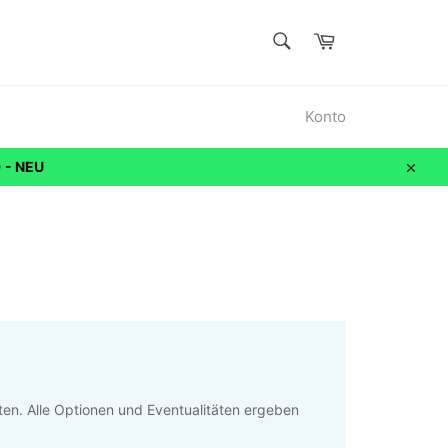
SUCHEN
Warenkorb
Suchen
Konto
 - NEU
Schli
oten. Alle Optionen und Eventualitäten ergeben