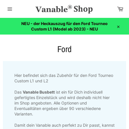
Direkt
Wa
zum
Inhalt
Seitennavigation
NEU - der Heckauszug für den Ford Tourneo
Custom L1 (Model ab 2023) - NEU
Schli
Ford
Hier befindet sich das Zubehör für den Ford Tourneo
Custom L1 und L2
Das
Vanable Busbett
ist ein für Dich individuell
gefertigtes Einzelstück und wird deshalb nicht hier
im Shop angeboten. Alle Optionen und
Eventualitäten ergeben über 90 verschiedene
Varianten.
Damit dein Vanable auch perfekt zu Dir passt, kannst