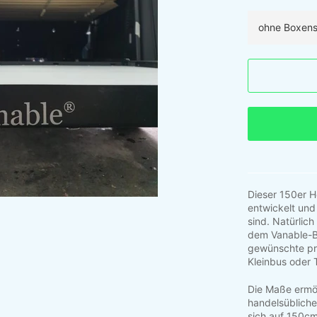
Dieser
150er H
entwickelt und
sind.
Natürlich
dem
Vanable-B
gewünschte pr
Kleinbus oder
Die Maße ermö
handelsübliche
sich auf 150cm