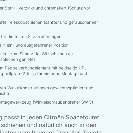
er Stahl - verzinkt und chromatiert (Schutz vor
rte Teleskopschienen (sanfter und geräuscharmer
für die festen Sitzarretierungen
g in ein- und ausgefahrener Position
leiter zum Schutz der Sitzschienen an
sblechen genietet
m Pappelverbundelement mit beidseitig HPL-
g hellgrau (2-teilig für einfache Montage und
en-Winkelkonstruktionen gewichtsoptimiert und
ichtet
Montagewerkzeug (Winkelschraubendreher SW 5)
g passt in jeden
Citro
ë
n
Spacetourer
zschienen und natürlich auch in den
ianten vom Peugeot Traveller
, Toyota