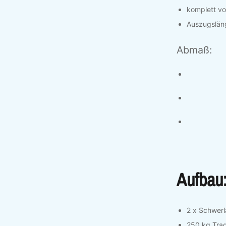
komplett vo
Auszugslä
Abmaß:
Aufbau
2 x Schwer
250 kg Trag