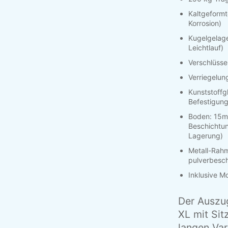
Kaltgeformt
Korrosion)
Kugelgelage
Leichtlauf)
Verschlüsse 
Verriegelun
Kunststoffg
Befestigung
Boden: 15m
Beschichtun
Lagerung)
Metall-Rahm
pulverbesch
Inklusive 
Der Auszu
XL
mit Sit
langen Var