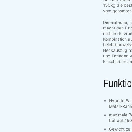
150kg die best
vom gesamten
Die einfache, 
macht den Einb
mittlere Sitzre
Kombination a
Leichtbauweise
Heckauszug hal
und Entladen 
Einschieben an
Funktio
Hybride Bau
Metall-Rah
maximale B
beträgt 150
Gewicht ca.