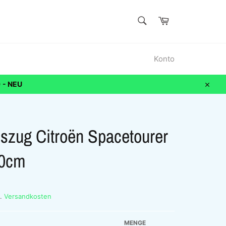
SUCHEN
Warenkorb
Suchen
Konto
 - NEU
Schli
szug Citroën Spacetourer
50cm
l.
Versandkosten
MENGE